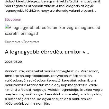
dolgot kérek: Lélegezz be egy mélyet.És fújd ki mindazt, amit
már régóta túl szorosan tartasz. A mai világban az egyik
legnagyobb tévhitünk, hogy a biztonság valami olyasmi,...
Bővebben
Önismeret & Önszeretet
A legnagyobb ébredés: amikor v...
2026.05.20.
Vannak utak, amelyeket milliószor megteszünk. Városokon,
embereken, kapcsolatokon, könyveken, módszereken,
vallásokon, új szokásokon keresztül keresünk valamit, ami
belül hiányzik.Azt hisszük, majd egy nap megérkezik. Valaki
kimondja. Valaki megadja. Valaki megmutatja. És akkor végre
meglesz az, amit annyira kerestünk: a szeretet, az elfogadás,
a biztonság érzése. De egyszer eljön az a pont, amikor
ráébredünk:semmi nem jön...