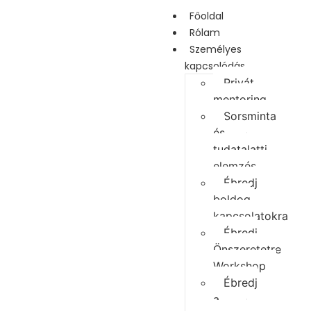
Főoldal
Rólam
Személyes
kapcsolódás
Privát
mentoring
Sorsminta
és
tudatalatti
elemzés
Ébredj
boldog
kapcsolatokra
Ébredj
Önszeretetre
Workshop
Ébredj
a