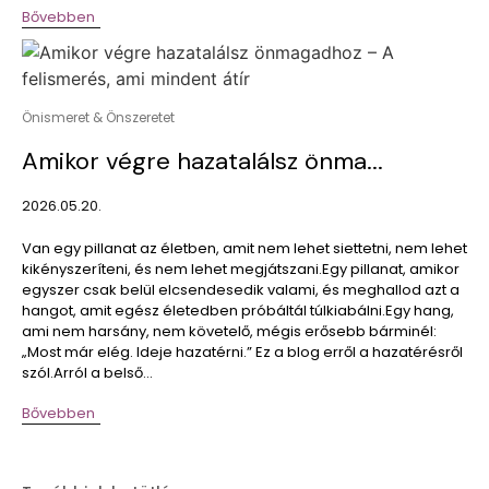
Bővebben
Önismeret & Önszeretet
Amikor végre hazatalálsz önma...
2026.05.20.
Van egy pillanat az életben, amit nem lehet siettetni, nem lehet
kikényszeríteni, és nem lehet megjátszani.Egy pillanat, amikor
egyszer csak belül elcsendesedik valami, és meghallod azt a
hangot, amit egész életedben próbáltál túlkiabálni.Egy hang,
ami nem harsány, nem követelő, mégis erősebb bárminél:
„Most már elég. Ideje hazatérni.” Ez a blog erről a hazatérésről
szól.Arról a belső...
Bővebben