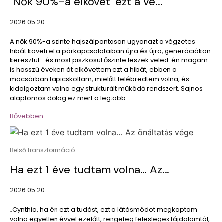
Nők 90%-a elköveti ezt a vé...
2026.05.20.
A nők 90%-a szinte hajszálpontosan ugyanazt a végzetes
hibát követi el a párkapcsolataiban újra és újra, generációkon
keresztül… és most piszkosul őszinte leszek veled: én magam
is hosszú éveken át elkövettem ezt a hibát, ebben a
mocsárban tapicskoltam, mielőtt felébredtem volna, és
kidolgoztam volna egy strukturált működő rendszert. Sajnos
alaptomos dolog ez mert a legtöbb...
Bővebben
Belső transzformáció
Ha ezt 1 éve tudtam volna… Az...
2026.05.20.
„Cynthia, ha én ezt a tudást, ezt a látásmódot megkaptam
volna egyetlen évvel ezelőtt, rengeteg felesleges fájdalomtól,