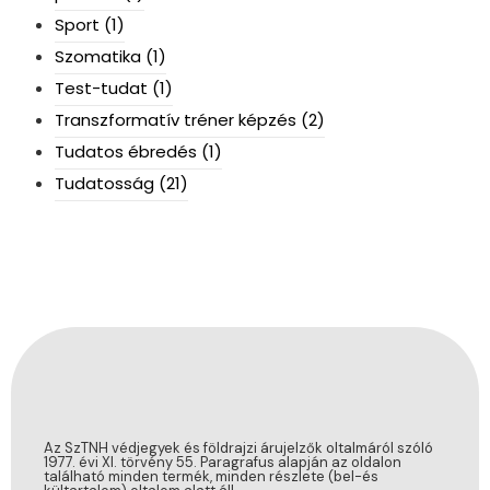
Sport
(1)
Szomatika
(1)
Test-tudat
(1)
Transzformatív tréner képzés
(2)
Tudatos ébredés
(1)
Tudatosság
(21)
Az SzTNH védjegyek és földrajzi árujelzők oltalmáról szóló
1977. évi XI. törvény 55. Paragrafus alapján az oldalon
található minden termék, minden részlete (bel-és