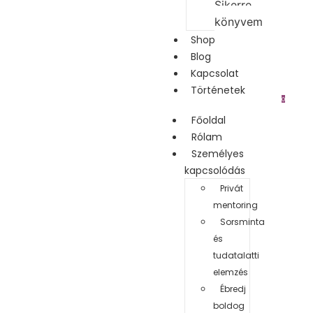
Sikerre
könyvem
Shop
Blog
Kapcsolat
Történetek
0
Főoldal
Rólam
Személyes
kapcsolódás
Privát
mentoring
Sorsminta
és
tudatalatti
elemzés
Ébredj
boldog