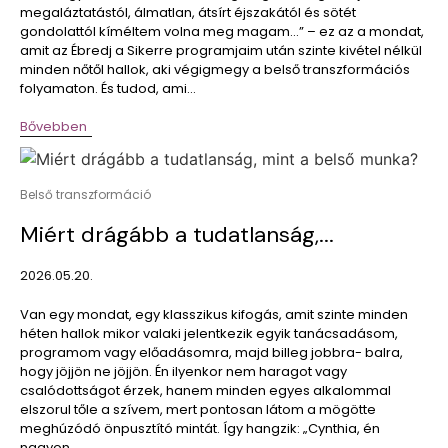
megaláztatástól, álmatlan, átsírt éjszakától és sötét
gondolattól kíméltem volna meg magam…” – ez az a mondat,
amit az Ébredj a Sikerre programjaim után szinte kivétel nélkül
minden nőtől hallok, aki végigmegy a belső transzformációs
folyamaton. És tudod, ami...
Bővebben
Belső transzformáció
Miért drágább a tudatlanság,...
2026.05.20.
Van egy mondat, egy klasszikus kifogás, amit szinte minden
héten hallok mikor valaki jelentkezik egyik tanácsadásom,
programom vagy előadásomra, majd billeg jobbra- balra,
hogy jöjjön ne jöjjön. Én ilyenkor nem haragot vagy
csalódottságot érzek, hanem minden egyes alkalommal
elszorul tőle a szívem, mert pontosan látom a mögötte
meghúzódó önpusztító mintát. Így hangzik: „Cynthia, én
nagyon...