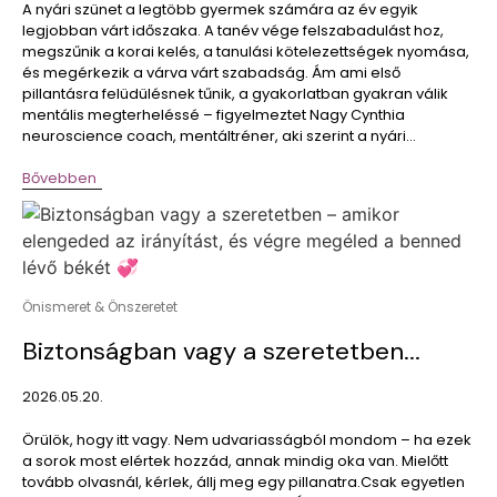
A nyári szünet a legtöbb gyermek számára az év egyik
legjobban várt időszaka. A tanév vége felszabadulást hoz,
megszűnik a korai kelés, a tanulási kötelezettségek nyomása,
és megérkezik a várva várt szabadság. Ám ami első
pillantásra felüdülésnek tűnik, a gyakorlatban gyakran válik
mentális megterheléssé – figyelmeztet Nagy Cynthia
neuroscience coach, mentáltréner, aki szerint a nyári...
Bővebben
Önismeret & Önszeretet
Biztonságban vagy a szeretetben...
2026.05.20.
Örülök, hogy itt vagy. Nem udvariasságból mondom – ha ezek
a sorok most elértek hozzád, annak mindig oka van. Mielőtt
tovább olvasnál, kérlek, állj meg egy pillanatra.Csak egyetlen