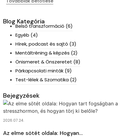
Továbbiak betötlése
Befejező szöveg.
Blog Kategória
Belső transzformáció
(6)
Egyéb
(4)
Hírek, podcast és sajtó
(3)
Mentáltréning & képzés
(2)
Önismeret & Önszeretet
(8)
Párkapcsolati minták
(9)
Test-lélek & Szomatika
(2)
Bejegyzések
2026.07.24.
Az elme sötét oldala: Hogyan…