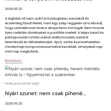
2026.05.20.
A legtöbb nő nem azért él boldogtalan, beszűkült és
érzelmileg fásult életet, mert egy szép reggelen arra ébredt,
hogy szándékosan tönkre akarja tenni önmagát. Nem hozunk
ilyen radikális döntéseket a pusztítás mellett. A teljes belső és
párkapcsolati romlás sokkal alattomosabb, belülről
felemésztő és láthatatlanabb. Apró, szinte észrevehetetlen
mindennapi kompromisszumokkal kezdődik, amelyeket nap
mint nap megkötünk...
Bővebben
Hírek, podcast és sajtó
Nyári szünet: nem csak pihené...
2026.05.20.