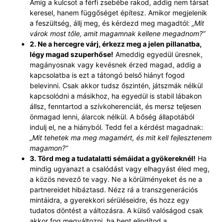
Amíg a kulcsot a férfi zsebébe rakod, addig nem társat
keresel, hanem függőséget építesz. Amikor megjelenik
a feszültség, állj meg, és kérdezd meg magadtól:
„Mit
várok most tőle, amit magamnak kellene megadnom?”
2. Ne a hercegre várj, érkezz meg a jelen pillanatba,
légy magad szuperhőse!
Ameddig egyedül üresnek,
magányosnak vagy kevésnek érzed magad, addig a
kapcsolatba is ezt a tátongó belső hiányt fogod
belevinni. Csak akkor tudsz őszintén, játszmák nélkül
kapcsolódni a másikhoz, ha egyedül is stabil lábakon
állsz, fenntartod a szívkoherenciát, és mersz teljesen
önmagad lenni, álarcok nélkül. A bőség állapotából
indulj el, ne a hiányból. Tedd fel a kérdést magadnak:
„Mit tehetek ma meg magamért, és mit kell fejlesztenem
magamon?”
3. Törd meg a tudatalatti sémáidat a gyökereknél!
Ha
mindig ugyanazt a csalódást vagy elhagyást éled meg,
a közös nevező te vagy. Ne a körülményeket és ne a
partnereidet hibáztasd. Nézz rá a transzgenerációs
mintáidra, a gyerekkori sérüléseidre, és hozz egy
tudatos döntést a változásra. A külső valóságod csak
akkor fog megváltozni, ha bent elindítod a