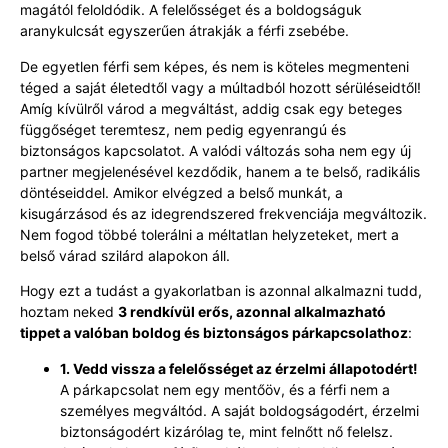
magától feloldódik. A felelősséget és a boldogságuk
aranykulcsát egyszerűen átrakják a férfi zsebébe.
De egyetlen férfi sem képes, és nem is köteles megmenteni
téged a saját életedtől vagy a múltadból hozott sérüléseidtől!
Amíg kívülről várod a megváltást, addig csak egy beteges
függőséget teremtesz, nem pedig egyenrangú és
biztonságos kapcsolatot. A valódi változás soha nem egy új
partner megjelenésével kezdődik, hanem a te belső, radikális
döntéseiddel. Amikor elvégzed a belső munkát, a
kisugárzásod és az idegrendszered frekvenciája megváltozik.
Nem fogod többé tolerálni a méltatlan helyzeteket, mert a
belső várad szilárd alapokon áll.
Hogy ezt a tudást a gyakorlatban is azonnal alkalmazni tudd,
hoztam neked
3 rendkívül erős, azonnal alkalmazható
tippet a valóban boldog és biztonságos párkapcsolathoz
:
1. Vedd vissza a felelősséget az érzelmi állapotodért!
A párkapcsolat nem egy mentőöv, és a férfi nem a
személyes megváltód. A saját boldogságodért, érzelmi
biztonságodért kizárólag te, mint felnőtt nő felelsz.