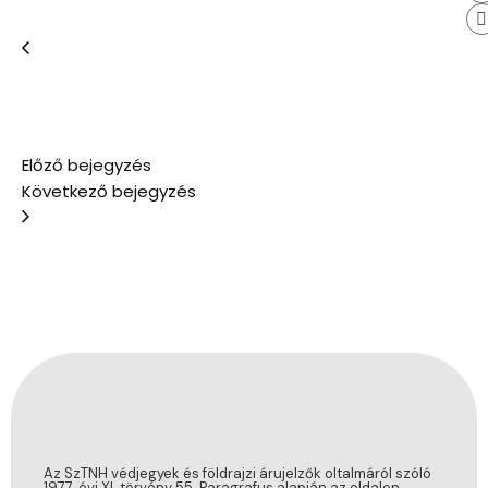
Előző bejegyzés
Következő bejegyzés
Az SzTNH védjegyek és földrajzi árujelzők oltalmáról szóló
1977. évi XI. törvény 55. Paragrafus alapján az oldalon