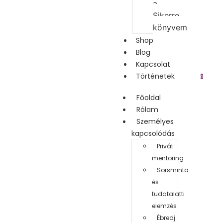
a
Sikerre
könyvem
Shop
Blog
Kapcsolat
Történetek
0
Főoldal
Rólam
Személyes
kapcsolódás
Privát
mentoring
Sorsminta
és
tudatalatti
elemzés
Ébredj