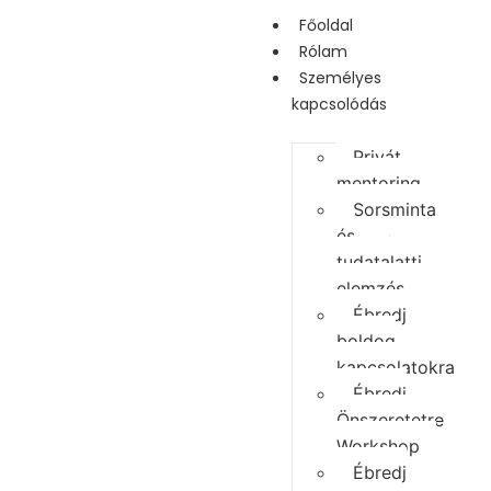
Főoldal
Rólam
Személyes
kapcsolódás
Privát
mentoring
Sorsminta
és
tudatalatti
elemzés
Ébredj
boldog
kapcsolatokra
Ébredj
Önszeretetre
Workshop
Ébredj