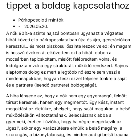
tippet a boldog kapcsolathoz
Párkapcsolati minták
2026.05.20.
-
A nők 90%-a szinte hajszálpontosan ugyanazt a végzetes
hibát követi el a párkapcsolataiban újra és újra, generációkon
keresztül… és most piszkosul őszinte leszek veled: én magam
is hosszú éveken át elkövettem ezt a hibát, ebben a
mocsárban tapicskoltam, mielőtt felébredtem volna, és
kidolgoztam volna egy strukturált működő rendszert. Sajnos
alaptomos dolog ez mert a legtöbb nő észre sem veszi a
mindennapokban, hogyan teszi ezzel teljesen tönkre a saját
és a partnere (leendő partnere) boldogságát.
A hiba lényege az, hogy a nők nem egy egyenrangú, felnőtt
társat keresnek, hanem egy megmentőt. Egy kész, instant
megoldást az életükre, ahelyett, hogy saját magukon, a belső
működésükön változtatnának. Belecsúsznak abba a
gyermeki, éretlen illúzióba, hogy ha végre megérkezik az
„Igazi”, akkor egy varázsütésre elmúlik a belső magány, a
szorongás, a bizonytalanság, és minden addigi belső trauma