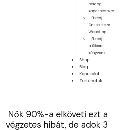
boldog
kapcsolatokra
Ébredj
Önszeretetre
Workshop
Ébredj
a Sikerre
könyvem
Shop
Blog
Kapcsolat
Történetek
Nők 90%-a elköveti ezt a
végzetes hibát, de adok 3