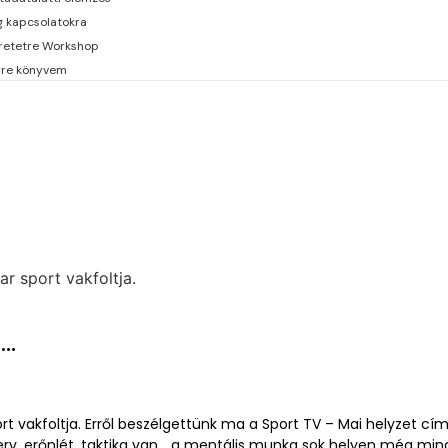
g kapcsolatokra
retetre Workshop
erre könyvem
..
t vakfoltja. Erről beszélgettünk ma a Sport TV – Mai helyzet cí
rv, erőnlét, taktika van… a mentális munka sok helyen még mind