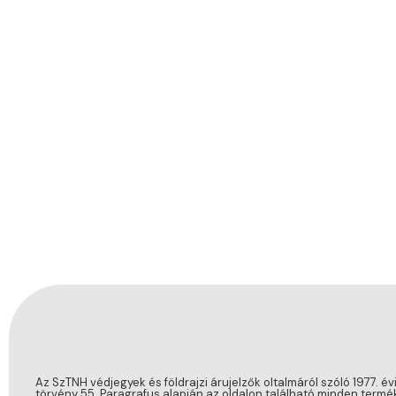
Az SzTNH védjegyek és földrajzi árujelzők oltalmáról szóló 1977. évi
törvény 55. Paragrafus alapján az oldalon található minden termék