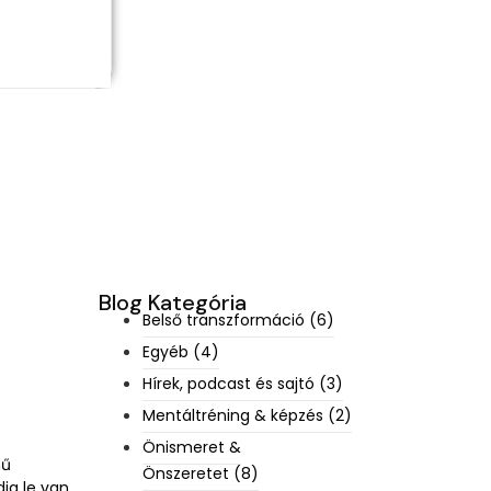
Blog Kategória
Belső transzformáció
(6)
Egyéb
(4)
Hírek, podcast és sajtó
(3)
Mentáltréning & képzés
(2)
Önismeret &
mű
Önszeretet
(8)
ig le van