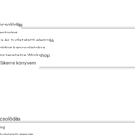
pcsolódás
entoring
a és tudatalatti elemzés
oldog kapcsolatokra
Önszeretetre Workshop
 Sikerre könyvem
csolódás
ing
tudatalatti elemzés