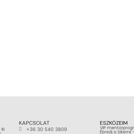
KAPCSOLAT
ESZKÖZEIM
VIP mentorprog
+36 30 540 3809
 XI.
Ébredj a Sikerre
,