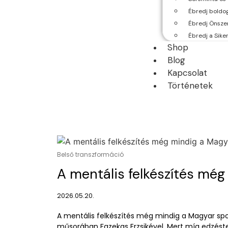
Ébredj boldo
Ébredj Önsze
Ébredj a Sik
Shop
Blog
Kapcsolat
Történetek
Belső transzformáció
A mentális felkészítés még .
2026.05.20.
A mentális felkészítés még mindig a Magyar spor
műsorában Fazekas Erzsikével. Mert míg edzéste