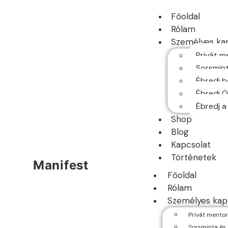
Főoldal
Rólam
Személyes ka
Privát m
Sorsmint
Ébredj b
Ébredj 
Ébredj a
Shop
Blog
Kapcsolat
Történetek
Manifest
Főoldal
Rólam
Személyes kap
Privát mentor
Sorsminta és 