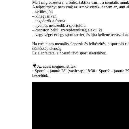
Mert míg edzésterv, erőnlét, taktika van… a mentális munk
A teljesítményt nem csak az izmok viszik, hanem az, ami a
– sérülés jön
– kihagyás van
– ingadozik a forma
– nyomás nehezedik a sportolóra
– csapaton belüli szerepfeszültség alakul ki
– vagy véget ér egy sportkarrier, és újra kellene tervezni az 
Ha erre nincs mentális alapozás és felkészítés, a sportoló ri
döntésképtelenség.
Ez alapfeltétel a hosszú távú sport sikerekhez.
🎥 Az adást megnézhetitek:
• Sport1 – január 28. (vasárnap) 18:30 • Sport2 – január 29
beszélünk.