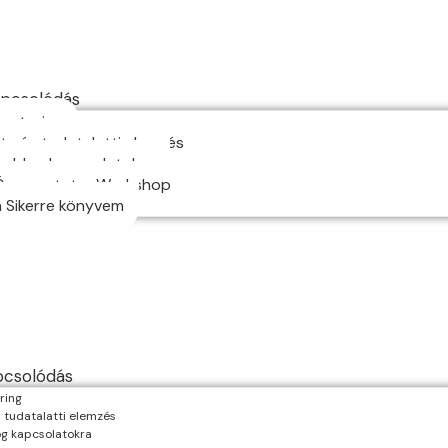
pcsolódás
mentoring
ta és tudatalatti elemzés
boldog kapcsolatokra
Önszeretetre Workshop
a Sikerre könyvem
pcsolódás
ring
 tudatalatti elemzés
g kapcsolatokra