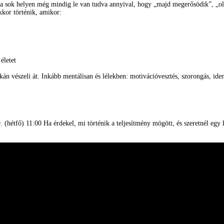
a sok helyen még mindig le van tudva annyival, hogy „majd megerősödik”, „old
kkor történik, amikor:
életet
tkán vészeli át. Inkább mentálisan és lélekben: motivációvesztés, szorongás, ident
. (hétfő) 11:00 Ha érdekel, mi történik a teljesítmény mögött, és szeretnél egy 