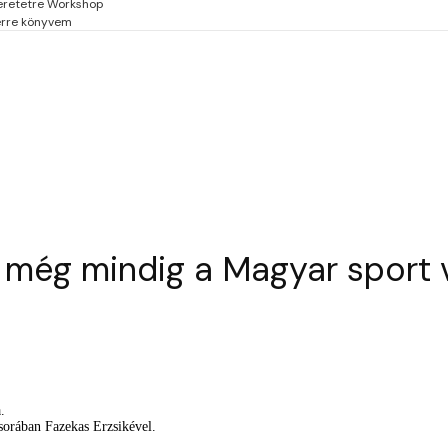
eretetre Workshop
erre könyvem
s még mindig a Magyar sport v
.
orában Fazekas Erzsikével.