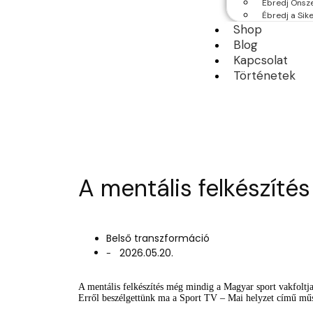
Ébredj Önsz
Ébredj a Sik
Shop
Blog
Kapcsolat
Történetek
A mentális felkészíté
Belső transzformáció
2026.05.20.
-
A mentális felkészítés még mindig a Magyar sport vakfoltja
Erről beszélgettünk ma a Sport TV – Mai helyzet című műs