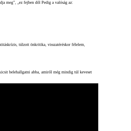
ja meg”, „ez fejben dől Pedig a valóság az:
itáskrízis, túlzott önkritika, visszatéréskor félelem,
kicsit belehallgatni abba, amiről még mindig túl keveset