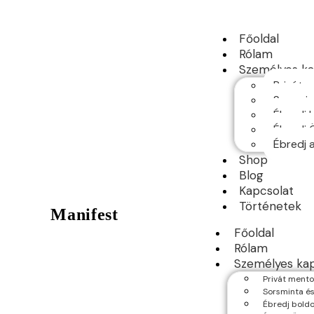
Főoldal
Rólam
Személyes ka
Privát 
Sorsmin
Ébredj 
Ébredj 
Ébredj 
Shop
Blog
Kapcsolat
Történetek
Manifest
Főoldal
Rólam
Személyes ka
Privát mento
Sorsminta és
Ébredj boldo