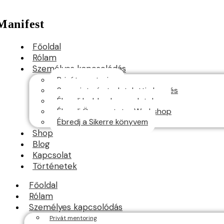
Manifest
Főoldal
Rólam
Személyes kapcsolódás
Privát mentoring
Sorsminta és tudatalatti elemzés
Ébredj boldog kapcsolatokra
Ébredj Önszeretetre Workshop
Ébredj a Sikerre könyvem
Shop
Blog
Kapcsolat
Történetek
Főoldal
Rólam
Személyes kapcsolódás
Privát mentoring