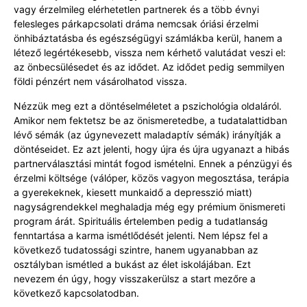
vagy érzelmileg elérhetetlen partnerek és a több évnyi
felesleges párkapcsolati dráma nemcsak óriási érzelmi
önhibáztatásba és egészségügyi számlákba kerül, hanem a
létező legértékesebb, vissza nem kérhető valutádat veszi el:
az önbecsülésedet és az idődet. Az idődet pedig semmilyen
földi pénzért nem vásárolhatod vissza.
Nézzük meg ezt a döntéselméletet a pszichológia oldaláról.
Amikor nem fektetsz be az önismeretedbe, a tudatalattidban
lévő sémák (az úgynevezett maladaptív sémák) irányítják a
döntéseidet. Ez azt jelenti, hogy újra és újra ugyanazt a hibás
partnerválasztási mintát fogod ismételni. Ennek a pénzügyi és
érzelmi költsége (válóper, közös vagyon megosztása, terápia
a gyerekeknek, kiesett munkaidő a depresszió miatt)
nagyságrendekkel meghaladja még egy prémium önismereti
program árát. Spirituális értelemben pedig a tudatlanság
fenntartása a karma ismétlődését jelenti. Nem lépsz fel a
következő tudatossági szintre, hanem ugyanabban az
osztályban ismétled a bukást az élet iskolájában. Ezt
nevezem én úgy, hogy visszakerülsz a start mezőre a
következő kapcsolatodban.