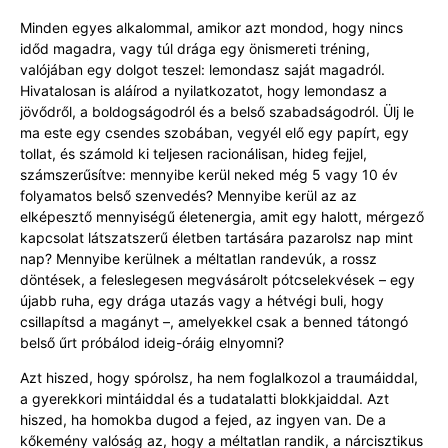
Minden egyes alkalommal, amikor azt mondod, hogy nincs
időd magadra, vagy túl drága egy önismereti tréning,
valójában egy dolgot teszel: lemondasz saját magadról.
Hivatalosan is aláírod a nyilatkozatot, hogy lemondasz a
jövődről, a boldogságodról és a belső szabadságodról. Ülj le
ma este egy csendes szobában, vegyél elő egy papírt, egy
tollat, és számold ki teljesen racionálisan, hideg fejjel,
számszerűsítve: mennyibe kerül neked még 5 vagy 10 év
folyamatos belső szenvedés? Mennyibe kerül az az
elképesztő mennyiségű életenergia, amit egy halott, mérgező
kapcsolat látszatszerű életben tartására pazarolsz nap mint
nap? Mennyibe kerülnek a méltatlan randevúk, a rossz
döntések, a feleslegesen megvásárolt pótcselekvések – egy
újabb ruha, egy drága utazás vagy a hétvégi buli, hogy
csillapítsd a magányt –, amelyekkel csak a benned tátongó
belső űrt próbálod ideig-óráig elnyomni?
Azt hiszed, hogy spórolsz, ha nem foglalkozol a traumáiddal,
a gyerekkori mintáiddal és a tudatalatti blokkjaiddal. Azt
hiszed, ha homokba dugod a fejed, az ingyen van. De a
kőkemény valóság az, hogy a méltatlan randik, a nárcisztikus