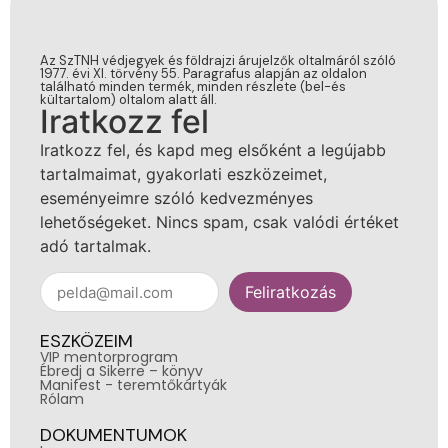
Az SzTNH védjegyek és földrajzi árujelzők oltalmáról szóló
1977. évi XI. törvény 55. Paragrafus alapján az oldalon
található minden termék, minden részlete (bel-és
kültartalom) oltalom alatt áll.
Iratkozz fel
Iratkozz fel, és kapd meg elsőként a legújabb
tartalmaimat, gyakorlati eszközeimet,
eseményeimre szóló kedvezményes
lehetőségeket. Nincs spam, csak valódi értéket
adó tartalmak.
Feliratkozás
ESZKÖZEIM
VIP mentorprogram
Ébredj a Sikerre – könyv
Manifest - teremtőkártyák
Rólam
DOKUMENTUMOK