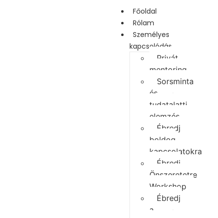
Főoldal
Rólam
Személyes
kapcsolódás
Privát
mentoring
Sorsminta
és
tudatalatti
elemzés
Ébredj
boldog
kapcsolatokra
Ébredj
Önszeretetre
Workshop
Ébredj
a