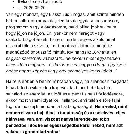
Belső transzformáció
2026.05.20.
-
Van egy mondat, egy klasszikus kifogás, amit szinte minden
héten hallok mikor valaki jelentkezik egyik tanácsadásom,
programom vagy előadásomra, majd billeg jobbra- balra,
hogy jöjjön ne jöjjön. Én ilyenkor nem haragot vagy
csalódottságot érzek, hanem minden egyes alkalommal
elszorul tőle a szívem, mert pontosan látom a mögötte
meghúzódó önpusztító mintát. Így hangzik:
„Cynthia, én
nagyon szeretnék változtatni, de nekem most egyszerűen
nincs időm magamra, és különben is, nagyon drága egy ilyen
egész napos képzés vagy egy személyes konzultáció…”
Ha te is ebben a bénító mintában vagy, ha állandóan magadat
hibáztatod a sikertelen kapcsolataid miatt, de közben
sajnálod az energiát, az időt és a pénzt a saját fejlődésedre,
akkor most valami olyat kell hallanod, ami talán elsőre fájni
fog, de muszáj kimondani a tiszta igazságot:
Nem veled, mint
emberrel van a baj. A baj a tudatosság és a cselekvés teljes
hiányával van, ami viszont nagyságrendekkel több
pénzedbe, idődbe és egészségedbe kerül neked, mint azt
valaha is gondoltad volna!