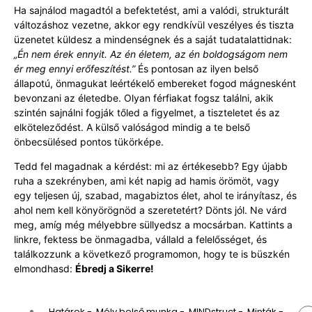
Ha sajnálod magadtól a befektetést, ami a valódi, strukturált
változáshoz vezetne, akkor egy rendkívül veszélyes és tiszta
üzenetet küldesz a mindenségnek és a saját tudatalattidnak:
„Én nem érek ennyit. Az én életem, az én boldogságom nem
ér meg ennyi erőfeszítést.”
És pontosan az ilyen belső
állapotú, önmagukat leértékelő embereket fogod mágnesként
bevonzani az életedbe. Olyan férfiakat fogsz találni, akik
szintén sajnálni fogják tőled a figyelmet, a tiszteletet és az
elköteleződést. A külső valóságod mindig a te belső
önbecsülésed pontos tükörképe.
Tedd fel magadnak a kérdést: mi az értékesebb? Egy újabb
ruha a szekrényben, ami két napig ad hamis örömöt, vagy
egy teljesen új, szabad, magabiztos élet, ahol te irányítasz, és
ahol nem kell könyörögnöd a szeretetért? Dönts jól. Ne várd
meg, amíg még mélyebbre süllyedsz a mocsárban. Kattints a
linkre, fektess be önmagadba, vállald a felelősséget, és
találkozzunk a következő programomon, hogy te is büszkén
elmondhasd:
Ébredj a Sikerre!
Határok
-
Mély belső munka
-
MINDstruct
-
Minták
-