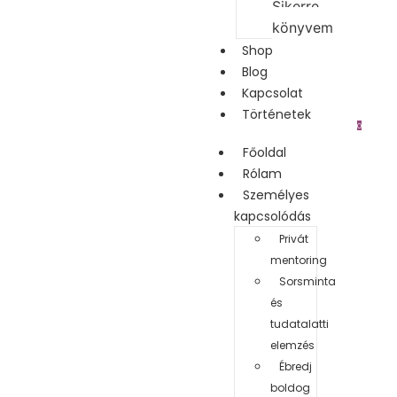
Sikerre
könyvem
Shop
Blog
Kapcsolat
Történetek
0
Főoldal
Rólam
Személyes
kapcsolódás
Privát
mentoring
Sorsminta
és
tudatalatti
elemzés
Ébredj
boldog