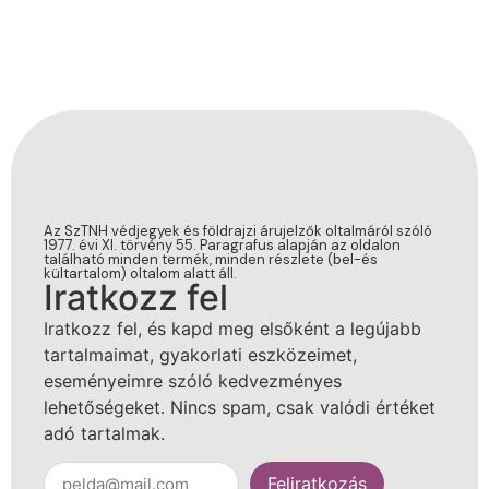
Az SzTNH védjegyek és földrajzi árujelzők oltalmáról szóló
1977. évi XI. törvény 55. Paragrafus alapján az oldalon
található minden termék, minden részlete (bel-és
kültartalom) oltalom alatt áll.
Iratkozz fel
Iratkozz fel, és kapd meg elsőként a legújabb
tartalmaimat, gyakorlati eszközeimet,
eseményeimre szóló kedvezményes
lehetőségeket. Nincs spam, csak valódi értéket
adó tartalmak.
Feliratkozás