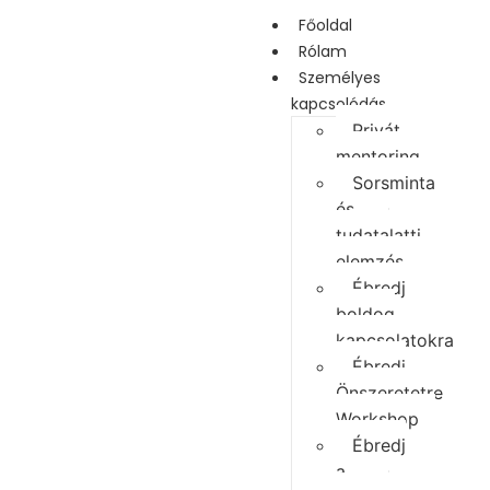
Főoldal
Rólam
Személyes
kapcsolódás
Privát
mentoring
Sorsminta
és
tudatalatti
elemzés
Ébredj
boldog
kapcsolatokra
Ébredj
Önszeretetre
Workshop
Ébredj
a