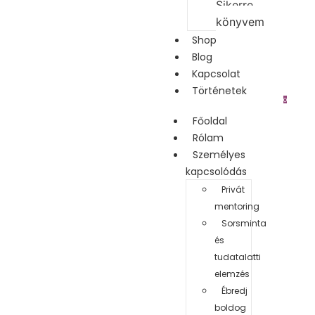
Sikerre
könyvem
Shop
Blog
Kapcsolat
Történetek
0
Főoldal
Rólam
Személyes
kapcsolódás
Privát
mentoring
Sorsminta
és
tudatalatti
elemzés
Ébredj
boldog