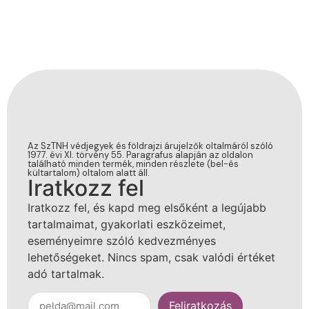
Az SzTNH védjegyek és földrajzi árujelzők oltalmáról szóló
1977. évi XI. törvény 55. Paragrafus alapján az oldalon
található minden termék, minden részlete (bel-és
kültartalom) oltalom alatt áll.
Iratkozz fel
Iratkozz fel, és kapd meg elsőként a legújabb
tartalmaimat, gyakorlati eszközeimet,
eseményeimre szóló kedvezményes
lehetőségeket. Nincs spam, csak valódi értéket
adó tartalmak.
Feliratkozás