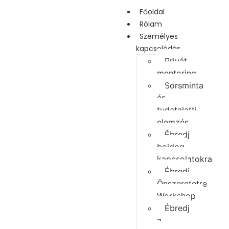
Főoldal
Rólam
Személyes
kapcsolódás
Privát
mentoring
Sorsminta
és
tudatalatti
elemzés
Ébredj
boldog
kapcsolatokra
Ébredj
Önszeretetre
Workshop
Ébredj
a