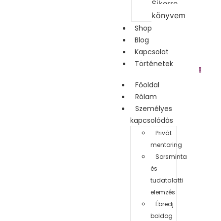
Sikerre
könyvem
Shop
Blog
Kapcsolat
Történetek
0
Főoldal
Rólam
Személyes
kapcsolódás
Privát
mentoring
Sorsminta
és
tudatalatti
elemzés
Ébredj
boldog