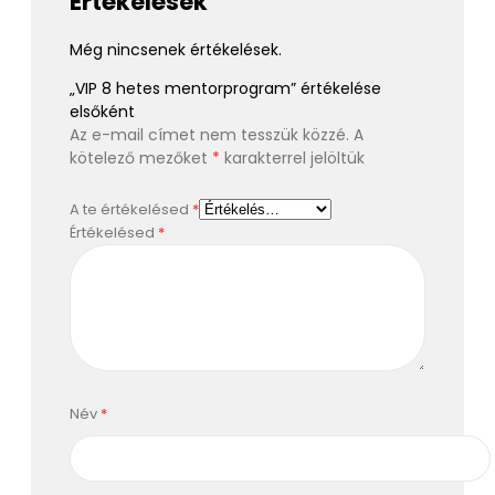
Értékelések
Még nincsenek értékelések.
„VIP 8 hetes mentorprogram” értékelése
elsőként
Az e-mail címet nem tesszük közzé.
A
kötelező mezőket
*
karakterrel jelöltük
A te értékelésed
*
Értékelésed
*
Név
*