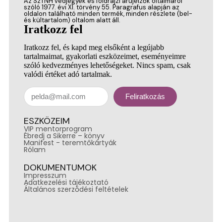
Az SzTNH védjegyek és földrajzi árujelzők oltalmáról
szóló 1977. évi XI. törvény 55. Paragrafus alapján az
oldalon található minden termék, minden részlete (bel-
és kültartalom) oltalom alatt áll.
Iratkozz fel
Iratkozz fel, és kapd meg elsőként a legújabb
tartalmaimat, gyakorlati eszközeimet, eseményeimre
szóló kedvezményes lehetőségeket. Nincs spam, csak
valódi értéket adó tartalmak.
Feliratkozás
ESZKÖZEIM
VIP mentorprogram
Ébredj a Sikerre – könyv
Manifest - teremtőkártyák
Rólam
DOKUMENTUMOK
Impresszum
Adatkezelési tájékoztató
Általános szerződési feltételek