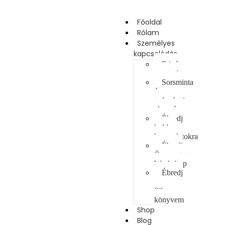
Főoldal
Rólam
Személyes
kapcsolódás
Privát
mentoring
Sorsminta
és
tudatalatti
elemzés
Ébredj
boldog
kapcsolatokra
Ébredj
Önszeretetre
Workshop
Ébredj
a
Sikerre
könyvem
Shop
Blog