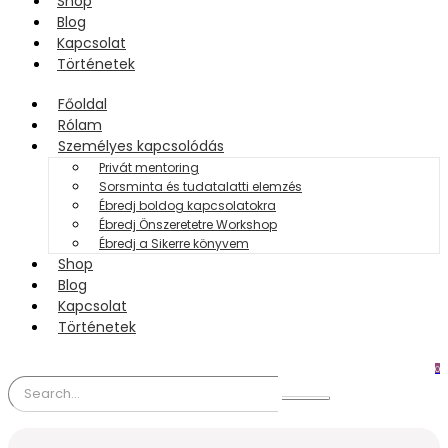
Shop
Blog
Kapcsolat
Történetek
Főoldal
Rólam
Személyes kapcsolódás
Privát mentoring
Sorsminta és tudatalatti elemzés
Ébredj boldog kapcsolatokra
Ébredj Önszeretetre Workshop
Ébredj a Sikerre könyvem
Shop
Blog
Kapcsolat
Történetek
0