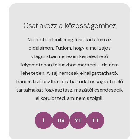
Csatlakozz a közösségemhez
Naponta jelenik meg friss tartalom az
oldalaimon. Tudom, hogy a mai zajos
világunkban nehezen kivitelezhető
folyamatosan fókuszban maradni – de nem
lehetetlen. A zaj nemcsak elhallgattatható,
hanem kiválasztható is: ha tudatosságra terelő
tartalmakat fogyasztasz, magától csendesedik
el körülötted, ami nem szolgál.
f
IG
YT
TT