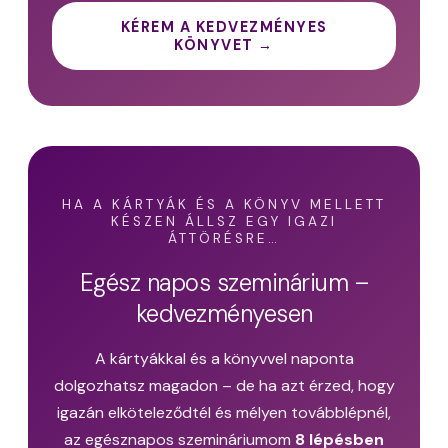
KÉREM A KEDVEZMÉNYES
KÖNYVET →
HA A KÁRTYÁK ÉS A KÖNYV MELLETT
KÉSZEN ÁLLSZ EGY IGAZI
ÁTTÖRÉSRE…
Egész napos szeminárium –
kedvezményesen
A kártyákkal és a könyvvel naponta
dolgozhatsz magadon – de ha azt érzed, hogy
igazán elköteleződtél és mélyen továbblépnél,
az egésznapos szemináriumom
8 lépésben