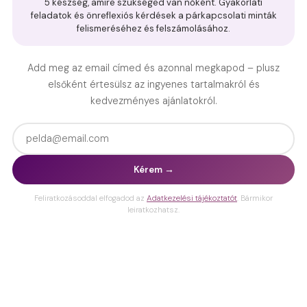
5 készség, amire szükséged van nőként. Gyakorlati
feladatok és önreflexiós kérdések a párkapcsolati minták
felismeréséhez és felszámolásához.
Add meg az email címed és azonnal megkapod – plusz
elsőként értesülsz az ingyenes tartalmakról és
kedvezményes ajánlatokról.
Kérem →
Feliratkozásoddal elfogadod az
Adatkezelési tájékoztatót
. Bármikor
leiratkozhatsz.