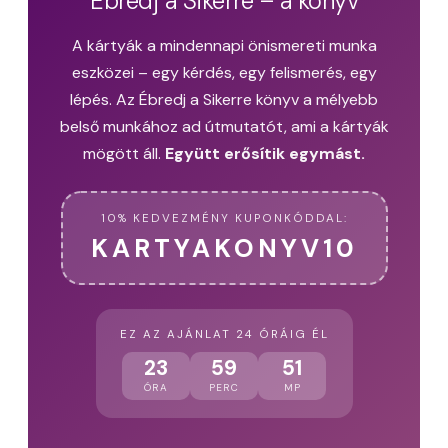
Ébredj a Sikerre – a könyv
A kártyák a mindennapi önismereti munka
eszközei – egy kérdés, egy felismerés, egy
lépés. Az Ébredj a Sikerre könyv a mélyebb
belső munkához ad útmutatót, ami a kártyák
mögött áll.
Együtt erősítik egymást.
10% KEDVEZMÉNY KUPONKÓDDAL:
KARTYAKONYV10
EZ AZ AJÁNLAT 24 ÓRÁIG ÉL
23
59
50
ÓRA
PERC
MP