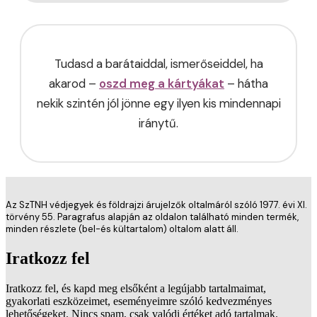
Tudasd a barátaiddal, ismerőseiddel, ha
akarod –
oszd meg a kártyákat
– hátha
nekik szintén jól jönne egy ilyen kis mindennapi
iránytű.
Az SzTNH védjegyek és földrajzi árujelzők oltalmáról szóló 1977. évi XI.
törvény 55. Paragrafus alapján az oldalon található minden termék,
minden részlete (bel-és kültartalom) oltalom alatt áll.
Iratkozz fel
Iratkozz fel, és kapd meg elsőként a legújabb tartalmaimat,
gyakorlati eszközeimet, eseményeimre szóló kedvezményes
lehetőségeket. Nincs spam, csak valódi értéket adó tartalmak.