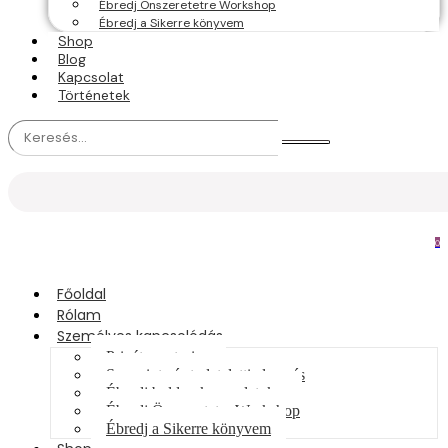
Ébredj Önszeretetre Workshop
Ébredj a Sikerre könyvem
Shop
Blog
Kapcsolat
Történetek
0
Főoldal
Rólam
Személyes kapcsolódás
Privát mentoring
Sorsminta és tudatalatti elemzés
Ébredj boldog kapcsolatokra
Ébredj Önszeretetre Workshop
Ébredj a Sikerre könyvem