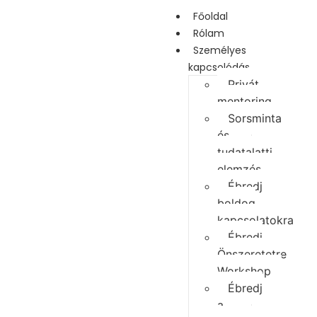
Főoldal
Rólam
Személyes
kapcsolódás
Privát
mentoring
Sorsminta
és
tudatalatti
elemzés
Ébredj
boldog
kapcsolatokra
Ébredj
Önszeretetre
Workshop
Ébredj
a