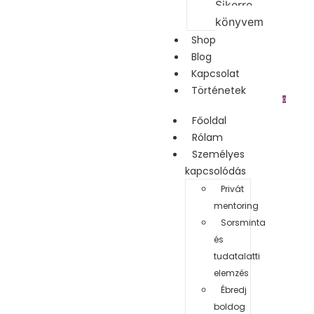
Sikerre
könyvem
Shop
Blog
Kapcsolat
Történetek
0
Főoldal
Rólam
Személyes
kapcsolódás
Privát
mentoring
Sorsminta
és
tudatalatti
elemzés
Ébredj
boldog