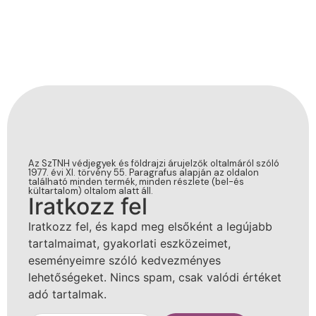
Az SzTNH védjegyek és földrajzi árujelzők oltalmáról szóló
1977. évi XI. törvény 55. Paragrafus alapján az oldalon
található minden termék, minden részlete (bel-és
kültartalom) oltalom alatt áll.
Iratkozz fel
Iratkozz fel, és kapd meg elsőként a legújabb
tartalmaimat, gyakorlati eszközeimet,
eseményeimre szóló kedvezményes
lehetőségeket. Nincs spam, csak valódi értéket
adó tartalmak.