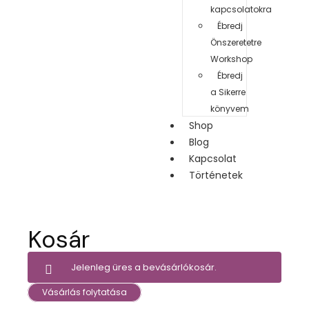
kapcsolatokra
Ébredj
Önszeretetre
Workshop
Ébredj
a Sikerre
könyvem
Shop
Blog
Kapcsolat
Történetek
Kosár
Jelenleg üres a bevásárlókosár.
Vásárlás folytatása