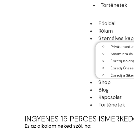
Történetek
Főoldal
Rólam
Személyes kap
Privát mentor
Sorsminta és 
Ébredj boldo
Ébredj Önsze
Ébredj a Sik
Shop
Blog
Kapcsolat
Történetek
INGYENES 15 PERCES ISMERKE
Ez az alkalom neked szól, ha: