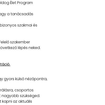
oldog Élet Program
agy a tanácsadás
 bizonyos szakmai és
felelő szakember
övetkező lépés neked.
táció.
y gyors külső nézőpontra,
rálásra, csoportos
t nagyobb szükséged.
t kapni az aktuális