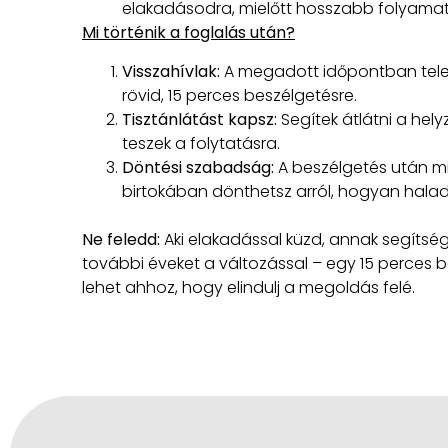
elakadásodra, mielőtt hosszabb folyamat m
Mi történik a foglalás után?
Visszahívlak:
A megadott időpontban tele
rövid, 15 perces beszélgetésre.
Tisztánlátást kapsz:
Segítek átlátni a hely
teszek a folytatásra.
Döntési szabadság:
A beszélgetés után m
birtokában dönthetsz arról, hogyan halad
Ne feledd:
Aki elakadással küzd, annak segítség
további éveket a változással – egy 15 perces 
lehet ahhoz, hogy elindulj a megoldás felé.