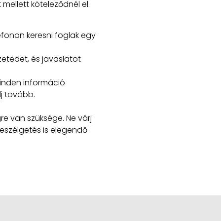
ellett köteleződnél el.
fonon keresni foglak egy
zetedet, és javaslatot
inden információ
j tovább.
re van szüksége. Ne várj
beszélgetés is elegendő