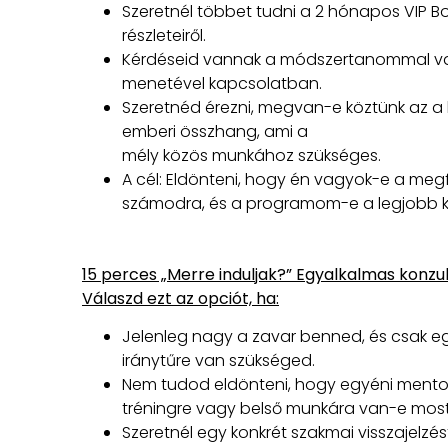
Szeretnél többet tudni a 2 hónapos VIP B
részleteiről.
Kérdéseid vannak a módszertanommal v
menetével kapcsolatban.
Szeretnéd érezni, megvan-e köztünk az a
emberi összhang, ami a
mély közös munkához szükséges.
A cél: Eldönteni, hogy én vagyok-e a meg
számodra, és a programom-e a legjobb k
15 perces „Merre induljak?” Egyalkalmas konzul
Válaszd ezt az opciót, ha:
Jelenleg nagy a zavar benned, és csak eg
iránytűre van szükséged.
Nem tudod eldönteni, hogy egyéni mento
tréningre vagy belső munkára van-e mos
Szeretnél egy konkrét szakmai visszajelzés