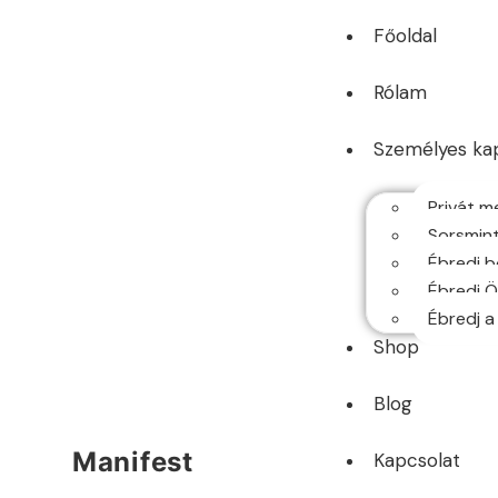
Főoldal
Rólam
Személyes ka
Privát m
Sorsmint
Ébredj b
Ébredj 
Ébredj a
Shop
Blog
Manifest
Kapcsolat