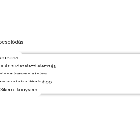
pcsolódás
entoring
a és tudatalatti elemzés
oldog kapcsolatokra
Önszeretetre Workshop
 Sikerre könyvem