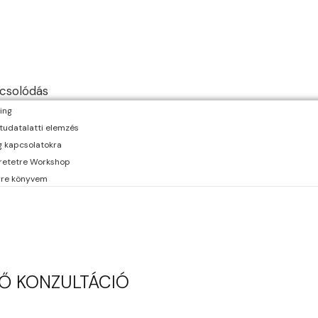
csolódás
ing
tudatalatti elemzés
g kapcsolatokra
retetre Workshop
erre könyvem
DŐ KONZULTÁCIÓ