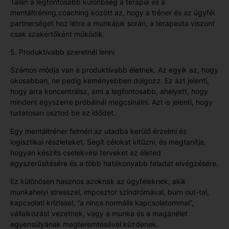
Talán a legfontosabb különbség a terápia és a
mentáltréning,coaching között az, hogy a tréner és az ügyfél
partnerséget hoz létre a munkájuk során, a terapeuta viszont
csak szakértőként működik.
5. Produktívabb szeretnél lenni
Számos módja van a produktívabb életnek. Az egyik az, hogy
okosabban, ne pedig keményebben dolgozz. Ez azt jelenti,
hogy arra koncentrálsz, ami a legfontosabb, ahelyett, hogy
mindent egyszerre próbálnál megcsinálni. Azt is jelenti, hogy
tudatosan osztod be az idődet.
Egy mentáltréner felméri az utadba kerülő érzelmi és
logisztikai részleteket. Segít célokat kitűzni, és megtanítja,
hogyan készíts cselekvési terveket az életed
egyszerűsítésére és a több hatékonyabb feladat elvégzésére.
Ez különösen hasznos azoknak az ügyfeleknek, akik
munkahelyi stresszel, imposztor szindrómával, burn out-tal,
kapcsolati krízissel, “a nincs normális kapcsolatommal”,
vállalkozást vezetnek, vagy a munka és a magánélet
egyensúlyának megteremtésével küzdenek.