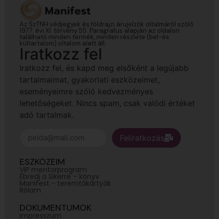
Az SzTNH védjegyek és földrajzi árujelzők oltalmáról szóló
1977. évi XI. törvény 55. Paragrafus alapján az oldalon
található minden termék, minden részlete (bel-és
kültartalom) oltalom alatt áll.
Iratkozz fel
Iratkozz fel, és kapd meg elsőként a legújabb
tartalmaimat, gyakorlati eszközeimet,
eseményeimre szóló kedvezményes
lehetőségeket. Nincs spam, csak valódi értéket
adó tartalmak.
Feliratkozás
ESZKÖZEIM
VIP mentorprogram
Ébredj a Sikerre – könyv
Manifest - teremtőkártyák
Rólam
DOKUMENTUMOK
Impresszum