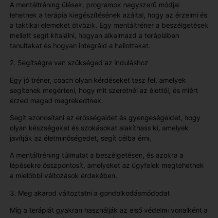
A mentáltréning ülések, programok nagyszerű módjai
lehetnek a terápia kiegészítésének azáltal, hogy az érzelmi és
a taktikai elemeket ötvözik. Egy mentáltréner a beszélgetések
mellett segít kitalálni, hogyan alkalmazd a terápiában
tanultakat és hogyan integráld a hallottakat.
2. Segítségre van szükséged az induláshoz
Egy jó tréner, coach olyan kérdéseket tesz fel, amelyek
segítenek megérteni, hogy mit szeretnél az élettől, és miért
érzed magad megrekedtnek.
Segít azonosítani az erősségeidet és gyengeségeidet, hogy
olyan készségeket és szokásokat alakíthass ki, amelyek
javítják az életminőségedet, segít célba érni.
A mentáltréning túlmutat a beszélgetésen, és azokra a
lépésekre összpontosít, amelyeket az ügyfelek megtehetnek
a mielőbbi változások érdekében.
3. Meg akarod változtatni a gondolkodásmódodat
Míg a terápiát gyakran használják az első védelmi vonalként a