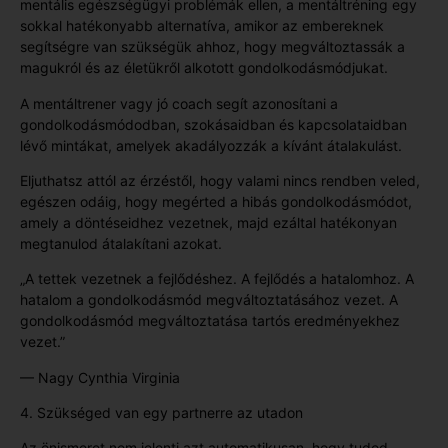
mentális egészségügyi problémák ellen, a mentáltréning egy
sokkal hatékonyabb alternatíva, amikor az embereknek
segítségre van szükségük ahhoz, hogy megváltoztassák a
magukról és az életükről alkotott gondolkodásmódjukat.
A mentáltrener vagy jó coach segít azonosítani a
gondolkodásmódodban, szokásaidban és kapcsolataidban
lévő mintákat, amelyek akadályozzák a kívánt átalakulást.
Eljuthatsz attól az érzéstől, hogy valami nincs rendben veled,
egészen odáig, hogy megérted a hibás gondolkodásmódot,
amely a döntéseidhez vezetnek, majd ezáltal hatékonyan
megtanulod átalakítani azokat.
„A tettek vezetnek a fejlődéshez. A fejlődés a hatalomhoz. A
hatalom a gondolkodásmód megváltoztatásához vezet. A
gondolkodásmód megváltoztatása tartós eredményekhez
vezet.”
— Nagy Cynthia Virginia
4. Szükséged van egy partnerre az utadon
Az önismeret nem jelenti azt automatikusan, hogy tudod,