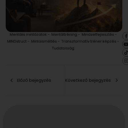
Mentális mintázatok
-
Mentáltréning
-
Mindsetfejlesztés
-
MINDstruct
-
Mintaismétlés
-
Transzformatív tréner képzés
-
Tudatosság
Előző bejegyzés
Következő bejegyzés