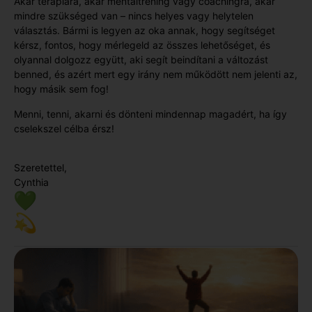
Akár terápiára, akár mentáltréning vagy coachingra, akár
mindre szükséged van – nincs helyes vagy helytelen
választás. Bármi is legyen az oka annak, hogy segítséget
kérsz, fontos, hogy mérlegeld az összes lehetőséget, és
olyannal dolgozz együtt, aki segít beindítani a változást
benned, és azért mert egy irány nem működött nem jelenti az,
hogy másik sem fog!
Menni, tenni, akarni és dönteni mindennap magadért, ha így
cselekszel célba érsz!
Szeretettel,
Cynthia