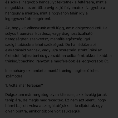
és sokkal nagyobb hangsúlyt fektetnek a feltárásra, mint a
megoldásra, ezért több évig zajló folyamatok. Nagyobb a
hangsúly a miérten, mint a hogyanon talán így a
legegyszerűbb megérteni.
Az, hogy kit válasszunk attól függ, amin dolgoznod kell. Ha
súlyos traumával küzdesz, vagy diagnosztizálható
betegségben szenvedsz, mentális egészségügyi
szolgáltatásokra lehet szükséged. De ha hétköznapi
elakadásaid vannak, vagy újra szeretnéd struktúrálni az
életedet, fejleszteni és gyorsabban célba érni, akkor inkább a
tréning/coaching irányzat a megfelelőbb és leggyorsabb út.
Íme néhány ok, amiért a mentáltréning megfelelő lehet
számodra.
1. Voltál már terápián?
Dolgoztam már rengeteg olyan klienssel, akik évekig jártak
terápiára, de mégis megrekedtek. Ez nem azt jelenti, hogy
bármi baj lett volna a szolgáltatójukkal, de eljutottak egy
olyan pontra, amikor többre volt szükségük.