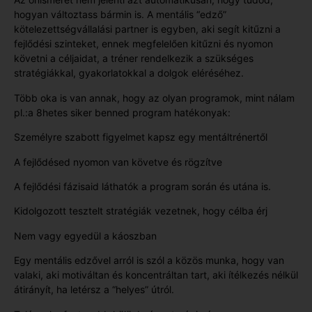
hogyan változtass bármin is. A mentális “edző”
kötelezettségvállalási partner is egyben, aki segít kitűzni a
fejlődési szinteket, ennek megfelelően kitűzni és nyomon
követni a céljaidat, a tréner rendelkezik a szükséges
stratégiákkal, gyakorlatokkal a dolgok eléréséhez.
Több oka is van annak, hogy az olyan programok, mint nálam
pl.:a 8hetes siker benned program hatékonyak:
Személyre szabott figyelmet kapsz egy mentáltrénertől
A fejlődésed nyomon van követve és rögzítve
A fejlődési fázisaid láthatók a program során és utána is.
Kidolgozott tesztelt stratégiák vezetnek, hogy célba érj
Nem vagy egyedül a káoszban
Egy mentális edzővel arról is szól a közös munka, hogy van
valaki, aki motiváltan és koncentráltan tart, aki ítélkezés nélkül
átirányít, ha letérsz a “helyes” útról.