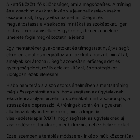
A kettő közötti fő különbséget, ami a megközelítés. A tréning
és a coaching gyakran inkább a jelenbeli cselekvésekre
összpontosít, hogy javítsa az élet minőséget és
megváltoztassa a viselkedési mintákat és szokásokat. Igen,
fontos ismerni a viselkedés gyökerét, de nem ennek az
ismerete fogja megváltoztatni a jelent!
Egy mentáltréner gyakorlatokat és támogatást nyújtva segít
elérni céljaidat és megváltoztatni azokat a rögzült mintákat,
amelyek korlátoznak. Segít azonosítani erősségeidet és
gyengeségeidet, reális célokat kitűzni, és stratégiákat
kidolgozni ezek elérésére.
Hiába nem terápia a szó szoros értelmében a mentáltréning
mégis összpontosít arra is, hogy segítsen az ügyfeleknek
leküzdeni az olyan érzelmi problémákat, mint a szorongás, a
stressz és a depresszió. A tréningek során én is gyakran
alkalmazok olyan technikákat, mint a kognitív
viselkedésterápia (CBT), hogy segítsek az ügyfeleknek új
viselkedéseket tanulni és megbirkózni a nehéz helyzetekkel.
Ezzel szemben a terápiás módszerek inkább múlt központúak