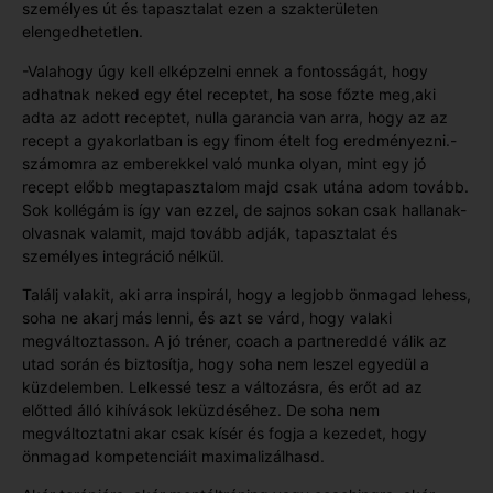
személyes út és tapasztalat ezen a szakterületen
elengedhetetlen.
-Valahogy úgy kell elképzelni ennek a fontosságát, hogy
adhatnak neked egy étel receptet, ha sose főzte meg,aki
adta az adott receptet, nulla garancia van arra, hogy az az
recept a gyakorlatban is egy finom ételt fog eredményezni.-
számomra az emberekkel való munka olyan, mint egy jó
recept előbb megtapasztalom majd csak utána adom tovább.
Sok kollégám is így van ezzel, de sajnos sokan csak hallanak-
olvasnak valamit, majd tovább adják, tapasztalat és
személyes integráció nélkül.
Találj valakit, aki arra inspirál, hogy a legjobb önmagad lehess,
soha ne akarj más lenni, és azt se várd, hogy valaki
megváltoztasson. A jó tréner, coach a partnereddé válik az
utad során és biztosítja, hogy soha nem leszel egyedül a
küzdelemben. Lelkessé tesz a változásra, és erőt ad az
előtted álló kihívások leküzdéséhez. De soha nem
megváltoztatni akar csak kísér és fogja a kezedet, hogy
önmagad kompetenciáit maximalizálhasd.